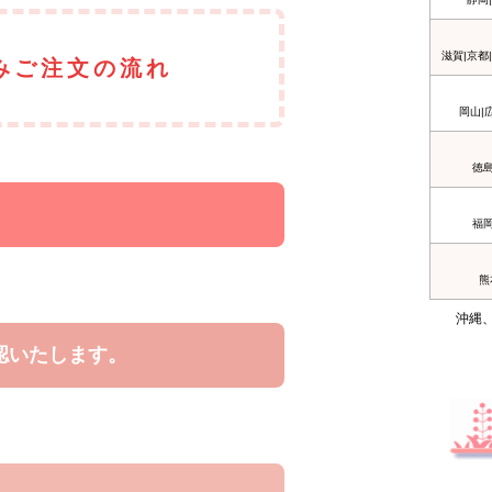
滋賀|京都
みご注文の流れ
岡山|
徳島
福岡
熊
沖縄
認いたします。