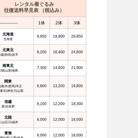
レンタル着ぐるみ
往復送料早見表 （税込み）
------------
1体
2体
3体
北海道
9,950
19,900
29,850
北海道
北東北
8,200
16,400
24,600
青森|秋田|岩手
南東北
7,300
14,600
21,900
宮城|山形|福島
関東
6,600
13,200
19,800
|栃木|群馬|埼玉
|東京|神奈川|山梨
信越
6,100
12,200
18,300
新潟|長野
北陸
6,000
12,000
18,000
富山|石川|福井
東海
6,000
12,000
18,000
|愛知県|三重|岐阜