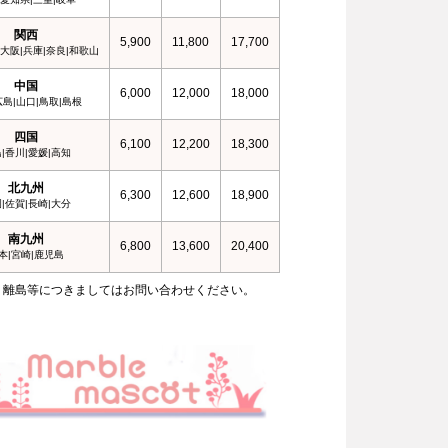
関西
5,900
11,800
17,700
|大阪|兵庫|奈良|和歌山
中国
6,000
12,000
18,000
広島|山口|鳥取|島根
四国
6,100
12,200
18,300
|香川|愛媛|高知
北九州
6,300
12,600
18,900
|佐賀|長崎|大分
南九州
6,800
13,600
20,400
本|宮崎|鹿児島
、離島等につきましてはお問い合わせください。