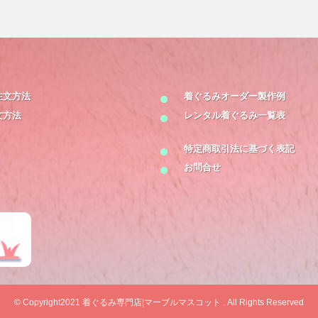
注文方法
着ぐるみオーダー製作例
文方法
レンタル着ぐるみ一覧表
特定商取引法に基づく表記
お問合せ
© Copyright2021
着ぐるみ専門店|マーブルマスコット
. All Rights Reserved