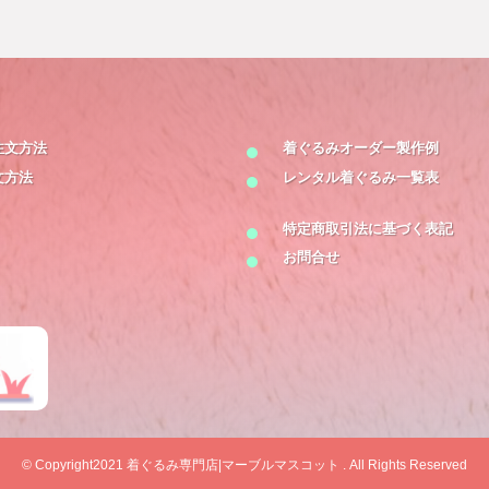
注文方法
着ぐるみオーダー製作例
文方法
レンタル着ぐるみ一覧表
特定商取引法に基づく表記
お問合せ
© Copyright2021
着ぐるみ専門店|マーブルマスコット
. All Rights Reserved