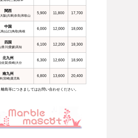
関西
5,900
11,800
17,700
|大阪|兵庫|奈良|和歌山
中国
6,000
12,000
18,000
広島|山口|鳥取|島根
四国
6,100
12,200
18,300
|香川|愛媛|高知
北九州
6,300
12,600
18,900
|佐賀|長崎|大分
南九州
6,800
13,600
20,400
本|宮崎|鹿児島
、離島等につきましてはお問い合わせください。