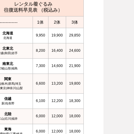
レンタル着ぐるみ
往復送料早見表 （税込み）
------------
1体
2体
3体
北海道
9,950
19,900
29,850
北海道
北東北
8,200
16,400
24,600
青森|秋田|岩手
南東北
7,300
14,600
21,900
宮城|山形|福島
関東
6,600
13,200
19,800
|栃木|群馬|埼玉
|東京|神奈川|山梨
信越
6,100
12,200
18,300
新潟|長野
北陸
6,000
12,000
18,000
富山|石川|福井
東海
6,000
12,000
18,000
|愛知県|三重|岐阜