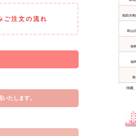
滋賀|京都
みご注文の流れ
岡山|
徳島
福岡
熊
沖縄
認いたします。