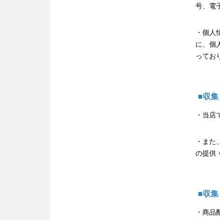
号、電
・個人
に、個
ってお
■収
・当店
・また
の提供
■収
・商品