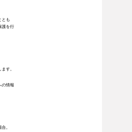
ととも
保護を行
します。
への情報
場合。