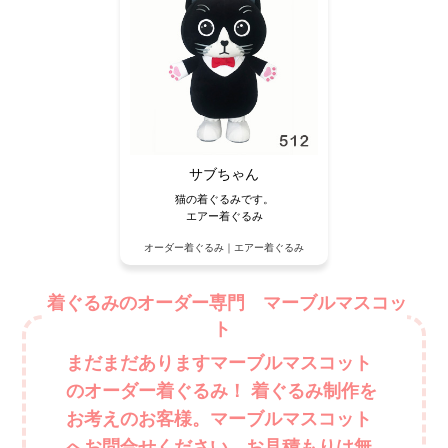
サブちゃん
猫の着ぐるみです。
エアー着ぐるみ
オーダー着ぐるみ｜エアー着ぐるみ
着ぐるみのオーダー専門 マーブルマスコッ
ト
まだまだありますマーブルマスコット
のオーダー着ぐるみ！ 着ぐるみ制作を
お考えのお客様。マーブルマスコット
へお問合せください。お見積もりは無