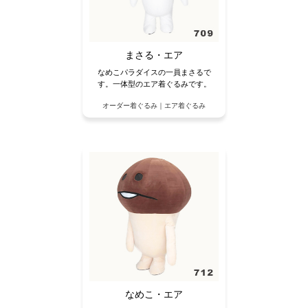
まさる・エア
なめこパラダイスの一員まさるで
す。一体型のエア着ぐるみです。
オーダー着ぐるみ｜エア着ぐるみ
なめこ・エア