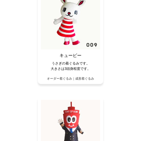
キュービー
うさぎの着ぐるみです。
大きさは3頭身程度です。
オーダー着ぐるみ｜成形着ぐるみ