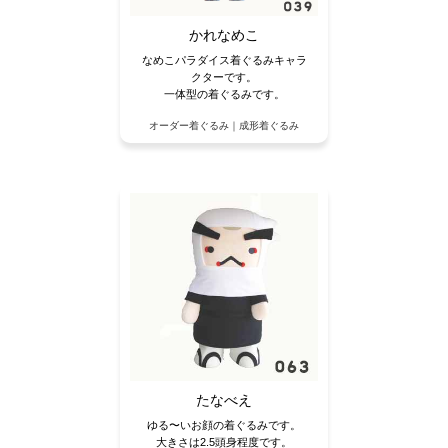
かれなめこ
なめこパラダイス着ぐるみキャラ
クターです。
一体型の着ぐるみです。
オーダー着ぐるみ｜成形着ぐるみ
たなべえ
ゆる〜いお顔の着ぐるみです。
大きさは2.5頭身程度です。