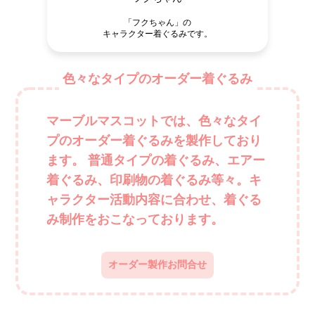
「フクちゃん」の
キャラクター着ぐるみです。
色々なタイプのオーダー着ぐるみ
マーブルマスコットでは、色々なタイ
プのオーダー着ぐるみを製作しており
ます。 普通タイプの着ぐるみ、エアー
着ぐるみ、印刷物の着ぐるみ等々。キ
ャラクター活動内容に合わせ、着ぐる
み制作をおこなっております。
オーダー製作お問合せ