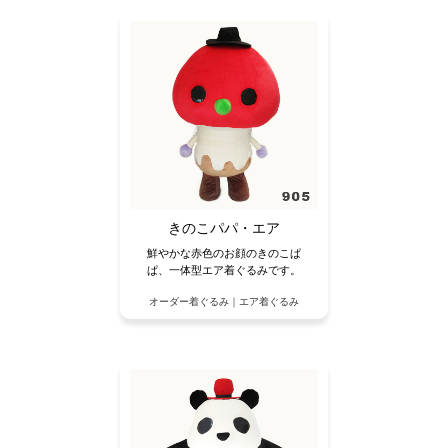
きのこパパ・エア
鮮やかな赤色のお顔のきのこぱ
ぱ、一体型エア着ぐるみです。
オーダー着ぐるみ｜エア着ぐるみ