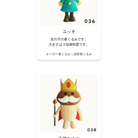
ユッキ
女の子の着ぐるみです。
大きさは３頭身程度です。
オーダー着ぐるみ｜成形着ぐるみ