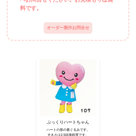
料です。
オーダー製作お問合せ
ぷっくりハートちゃん
ハートの形の着ぐるみです。
大きさは2.5頭身程度です。