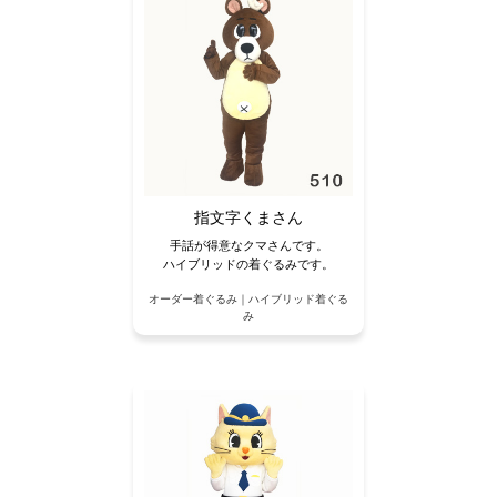
指文字くまさん
手話が得意なクマさんです。
ハイブリッドの着ぐるみです。
オーダー着ぐるみ｜ハイブリッド着ぐる
み