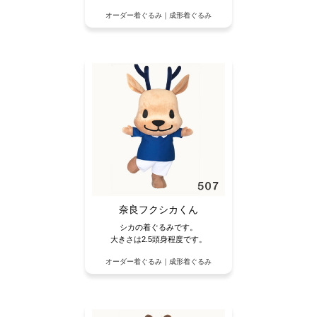
オーダー着ぐるみ｜成形着ぐるみ
奈良フクシカくん
シカの着ぐるみです。
大きさは2.5頭身程度です。
オーダー着ぐるみ｜成形着ぐるみ