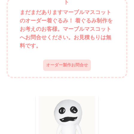
ト
まだまだありますマーブルマスコット
のオーダー着ぐるみ！ 着ぐるみ制作を
お考えのお客様。マーブルマスコット
へお問合せください。お見積もりは無
料です。
オーダー製作お問合せ