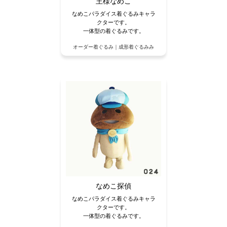
王様なめこ
なめこパラダイス着ぐるみキャラ
クターです。
一体型の着ぐるみです。
オーダー着ぐるみ｜成形着ぐるみみ
なめこ探偵
なめこパラダイス着ぐるみキャラ
クターです。
一体型の着ぐるみです。